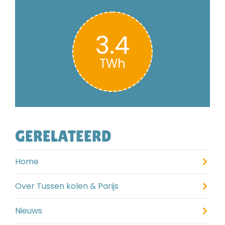
3.4
TWh
GERELATEERD
Home
Over Tussen kolen & Parijs
Nieuws