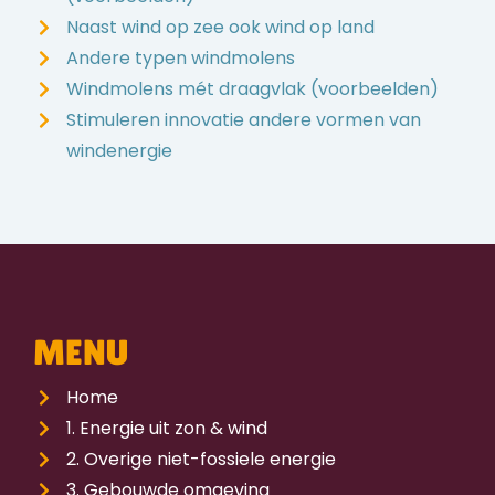
Naast wind op zee ook wind op land
Andere typen windmolens
Windmolens mét draagvlak (voorbeelden)
Stimuleren innovatie andere vormen van
windenergie
MENU
Home
1. Energie uit zon & wind
2. Overige niet-fossiele energie
3. Gebouwde omgeving