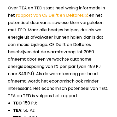
Over TEA en TED staat heel weinig informatie in
het
rapport van CE Delft en Deltares
en het
potentieel daarvan is sowieso klein vergeleken
met TEO. Maar alle beetjes helpen, dus als we
energie uit afval­water kunnen halen, dan is dat
een mooie bijdrage. CE Delft en Deltares
beschrijven dat de warmte­vraag tot 2050
afneemt door een verwachte autonome
energie­besparing van 1% per jaar (van 499 PJ
naar 349 PJ). Als de warmte­vraag per buurt
afneemt, wordt het economisch ook minder
interessant. Het economisch potentieel van TEO,
TEA en TED is volgens het rapport:
TEO
: 150 PJ;
TEA
: 56 PJ;